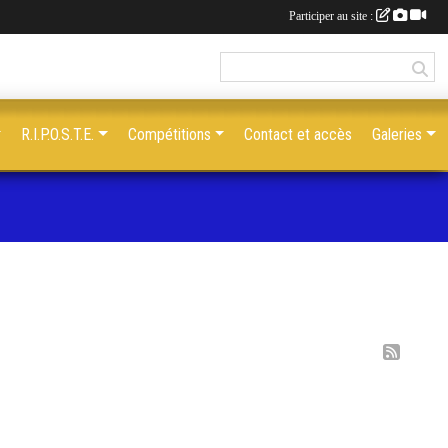
Participer au site :
R.I.P.O.S.T.E.
Compétitions
Contact et accès
Galeries