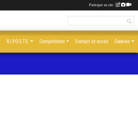
Participer au site :
R.I.P.O.S.T.E.
Compétitions
Contact et accès
Galeries