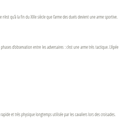
Ce n’est qu’à la fin du XIXe siècle que l’arme des duels devient une arme sportive.
hases d’observation entre les adversaires : c’est une arme très tactique. L’épée
 rapide et très physique longtemps utilisée par les cavaliers lors des croisades.