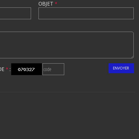
OBJET
*
ENVOYER
DE
*
: