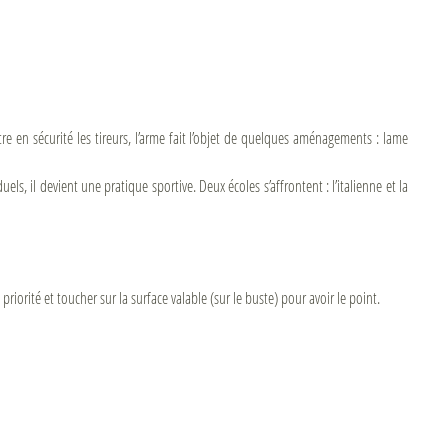
tre en sécurité les tireurs, l’arme fait l’objet de quelques aménagements : lame
uels, il devient une pratique sportive. Deux écoles s’affrontent : l’italienne et la
priorité et toucher sur la surface valable (sur le buste) pour avoir le point.