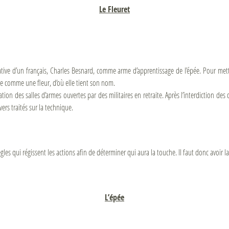
Le Fleuret
tiative d’un français, Charles Besnard, comme arme d’apprentissage de l’épée. Pour met
e comme une fleur, d’où elle tient son nom.
cation des salles d’armes ouvertes par des militaires en retraite. Après l’interdiction des d
ers traités sur la technique.
gles qui régissent les actions afin de déterminer qui aura la touche. Il faut donc avoir la 
L’épée