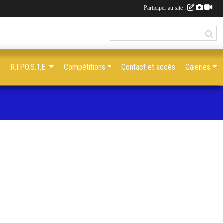
Participer au site :
R.I.P.O.S.T.E.
Compétitions
Contact et accès
Galeries