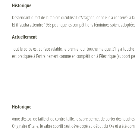
Historique
Descendant direct de la rapière qu’utilisait d’Artagnan, dont elle a conservé la l
Et il faudra attendre 1985 pour que les compétitions féminines soient adoptées
Actuellement
Tout le corps est surface valable, le premier qui touche marque. S’il y a touch
est pratiquée à l’entrainement comme en compétition à l’électrique (support per
Historique
Arme d’estoc, de taille et de contre-taille, le sabre permet de porter des touches
Originaire d’Italie, le sabre sportif s’est développé au début du XXe et a été d