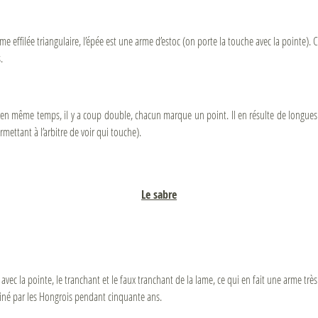
ame effilée triangulaire, l’épée est une arme d’estoc (on porte la touche avec la pointe). 
.
e en même temps, il y a coup double, chacun marque un point. Il en résulte de longues p
mettant à l’arbitre de voir qui touche).
Le sabre
 avec la pointe, le tranchant et le faux tranchant de la lame, ce qui en fait une arme très
ominé par les Hongrois pendant cinquante ans.