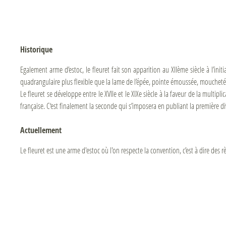
Historique
Egalement arme d’estoc, le fleuret fait son apparition au XIIème siècle à l’ini
quadrangulaire plus flexible que la lame de l’épée, pointe émoussée, moucheté
Le fleuret se développe entre le XVIIe et le XIXe siècle à la faveur de la multipli
française. C‘est finalement la seconde qui s’imposera en publiant la première div
Actuellement
Le fleuret est une arme d'estoc où l'on respecte la convention, c’est à dire des rè