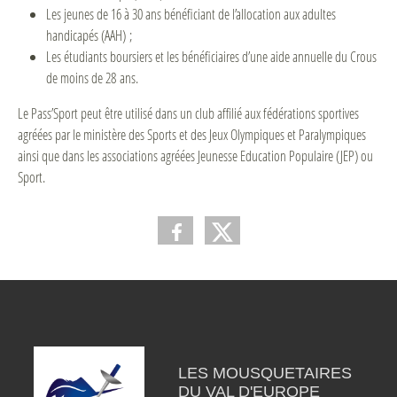
Les jeunes de 16 à 30 ans bénéficiant de l’allocation aux adultes
handicapés (AAH) ;
Les étudiants boursiers et les bénéficiaires d’une aide annuelle du Crous
de moins de 28 ans.
Le Pass’Sport peut être utilisé dans un club affilié aux fédérations sportives
agréées par le ministère des Sports et des Jeux Olympiques et Paralympiques
ainsi que dans les associations agréées Jeunesse Education Populaire (JEP) ou
Sport.
LES MOUSQUETAIRES
DU VAL D'EUROPE