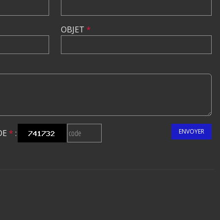
OBJET
*
ENVOYER
DE
*
: