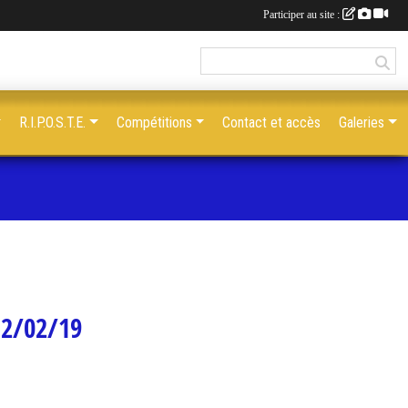
Participer au site :
R.I.P.O.S.T.E.
Compétitions
Contact et accès
Galeries
 2/02/19