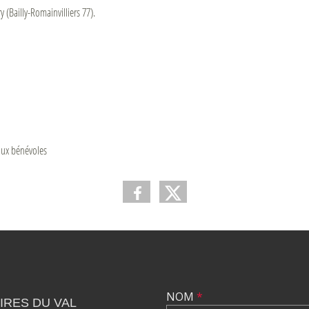
 (Bailly-Romainvilliers 77).
 aux bénévoles
NOM
*
RES DU VAL