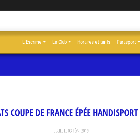
L'Escrime
Le Club
Horaires et tarifs
Parasport
TS COUPE DE FRANCE ÉPÉE HANDISPORT
PUBLIÉE LE
03 FÉVR. 2019