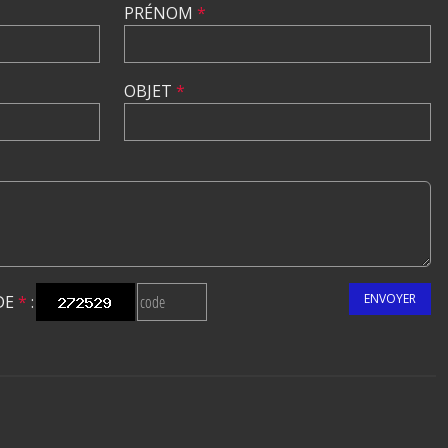
PRÉNOM
*
OBJET
*
ENVOYER
DE
*
: