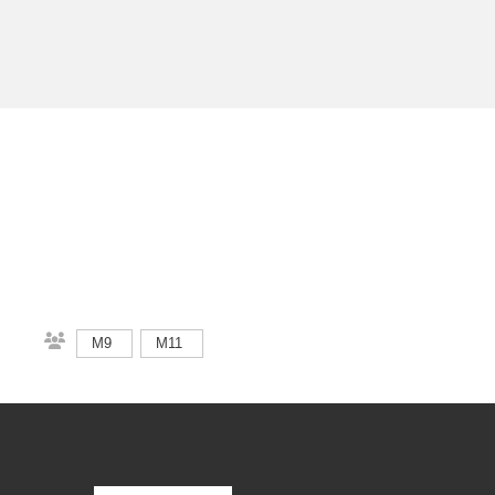
M9
M11