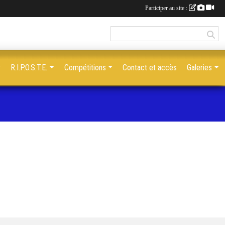
Participer au site :
R.I.P.O.S.T.E.
Compétitions
Contact et accès
Galeries