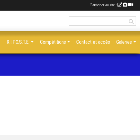
Participer au site :
R.I.P.O.S.T.E.
Compétitions
Contact et accès
Galeries