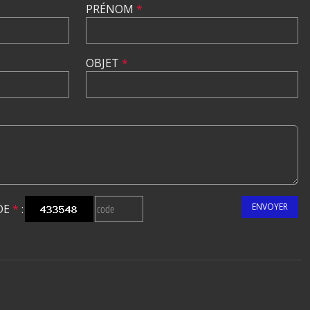
PRÉNOM
*
OBJET
*
ENVOYER
DE
*
: