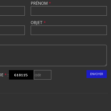
PRÉNOM
*
OBJET
*
ENVOYER
DE
*
: