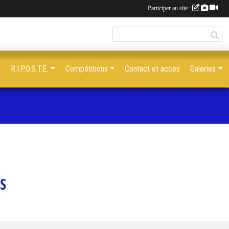
Participer au site :
R.I.P.O.S.T.E.
Compétitions
Contact et accès
Galeries
S