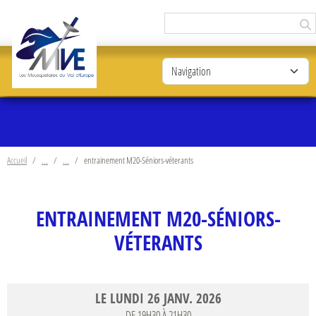
Panneau de gestion des cookies
Accueil
entrainement M20-Séniors-véterants
ENTRAINEMENT M20-SÉNIORS-
VÉTERANTS
LE
LUNDI
26
JANV.
2026
DE 19H30 À 21H30