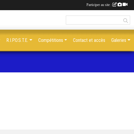
Participer au site :
R.I.P.O.S.T.E.
Compétitions
Contact et accès
Galeries