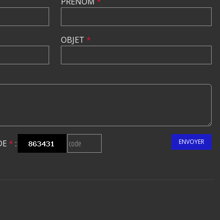
PRÉNOM
*
OBJET
*
ENVOYER
DE
*
: