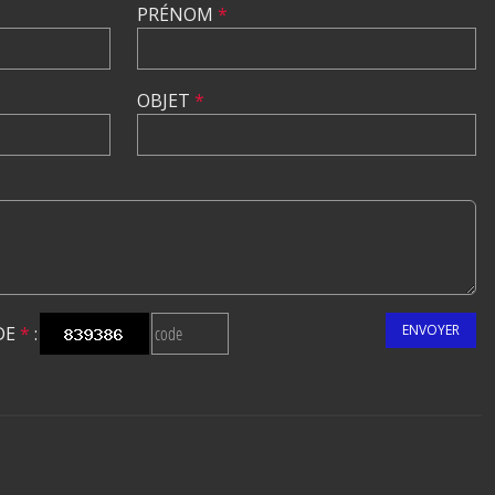
PRÉNOM
*
OBJET
*
ENVOYER
DE
*
: