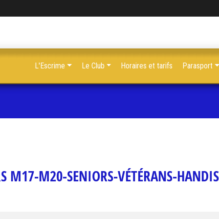
L'Escrime
Le Club
Horaires et tarifs
Parasport
S M17-M20-SENIORS-VÉTÉRANS-HANDI