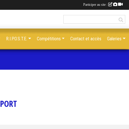
Participer au site :
R.I.P.O.S.T.E.
Compétitions
Contact et accès
Galeries
SPORT