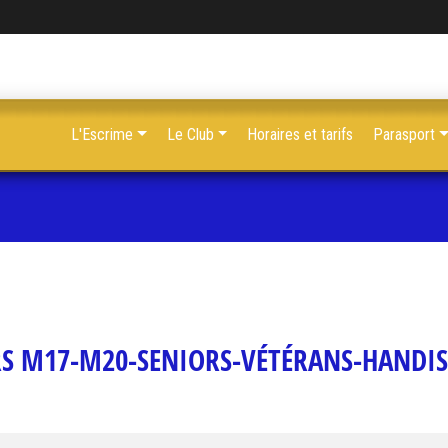
L'Escrime
Le Club
Horaires et tarifs
Parasport
S M17-M20-SENIORS-VÉTÉRANS-HANDI