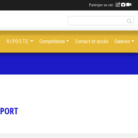
Participer au site :
R.I.P.O.S.T.E.
Compétitions
Contact et accès
Galeries
SPORT