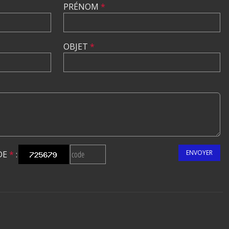
PRÉNOM
*
OBJET
*
ENVOYER
DE
*
: